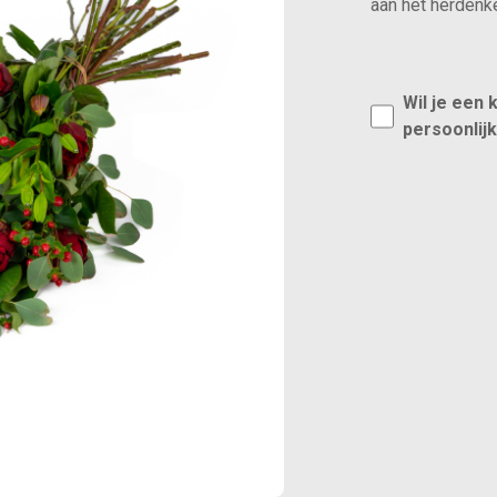
aan het herdenk
Wil je een 
persoonlij